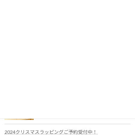
Apple製品を“贈り物”にするラッピン
グ|wraPPPer
東銀座X’mas GIFT MARKETでラッピング
を担当しました|wraPPPer
おしゃれなクリスマスラッピングのご依
頼は、ご予約がおすすめ
2024クリスマスラッピングご予約受付中！