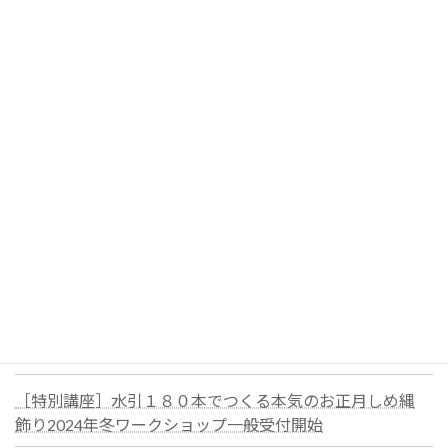
東銀座X’mas GIFT MARKETでラッピング
を担当しました|wraPPPer
おしゃれなクリスマスラッピングのご依
頼は、ご予約がおすすめ
2024クリスマスラッピングご予約受付中！
［特別講座］水引１８０本でつくる本気のお正月しめ縄
飾り2024年冬ワークショップ一般受付開始