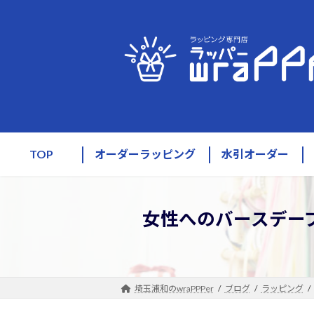
コ
ナ
ン
ビ
テ
ゲ
ン
ー
ツ
シ
へ
ョ
ス
ン
キ
に
ッ
移
TOP
オーダーラッピング
水引オーダー
プ
動
女性へのバースデープ
埼玉浦和のwraPPPer
ブログ
ラッピング