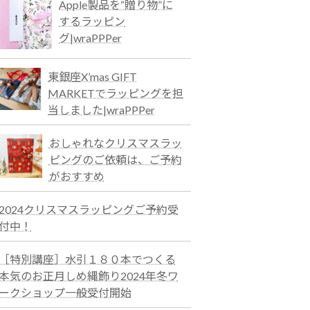
Apple製品を“贈り物”に
するラッピン
グ|wraPPPer
東銀座X’mas GIFT
MARKETでラッピングを担
当しました|wraPPPer
おしゃれなクリスマスラッ
ピングのご依頼は、ご予約
がおすすめ
2024クリスマスラッピングご予約受
付中！
［特別講座］水引１８０本でつくる
本気のお正月しめ縄飾り2024年冬ワ
ークショップ一般受付開始